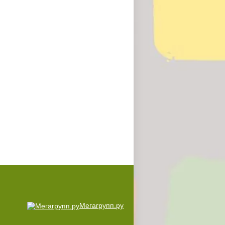
Мегагрупп.ру