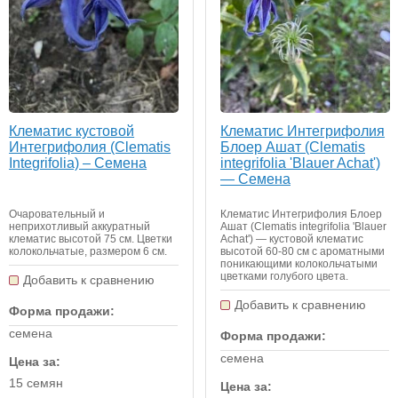
Клематис кустовой
Клематис Интегрифолия
Интегрифолия (Clematis
Блоер Ашат (Clematis
Integrifolia) – Семена
integrifolia 'Blauer Achat')
— Семена
Очаровательный и
Клематис Интегрифолия Блоер
неприхотливый аккуратный
Ашат (Clematis integrifolia 'Blauer
клематис высотой 75 см. Цветки
Achat') — кустовой клематис
колокольчатые, размером 6 см.
высотой 60-80 см с ароматными
поникающими колокольчатыми
цветками голубого цвета.
Добавить к сравнению
Добавить к сравнению
Форма продажи:
семена
Форма продажи:
семена
Цена за:
15 семян
Цена за: